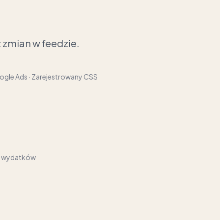
 zmian w feedzie.
oogle Ads · Zarejestrowany CSS
od wydatków