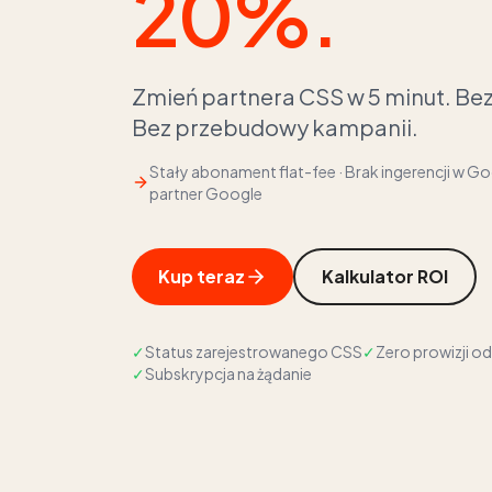
20%.
Zmień partnera CSS w 5 minut. Bez
Bez przebudowy kampanii.
Stały abonament flat-fee · Brak ingerencji w G
partner Google
Kup teraz
Kalkulator ROI
✓
Status zarejestrowanego CSS
✓
Zero prowizji 
✓
Subskrypcja na żądanie