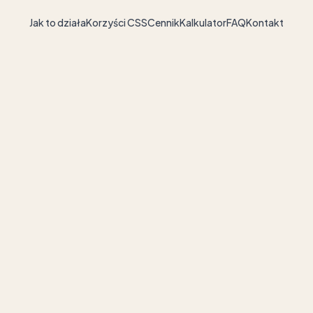
Jak to działa
Korzyści CSS
Cennik
Kalkulator
FAQ
Kontakt