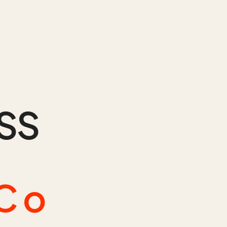
SS
C o