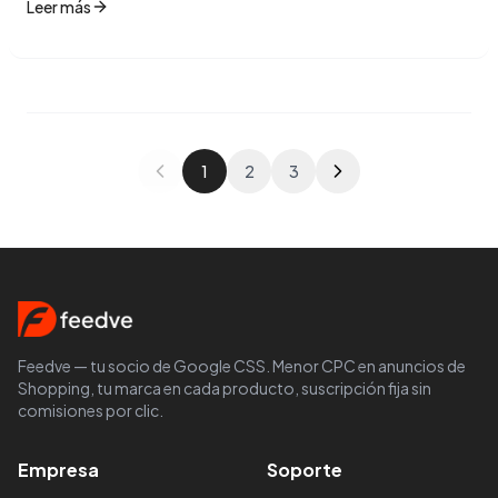
Leer más
1
2
3
Feedve — tu socio de Google CSS. Menor CPC en anuncios de
Shopping, tu marca en cada producto, suscripción fija sin
comisiones por clic.
Empresa
Soporte