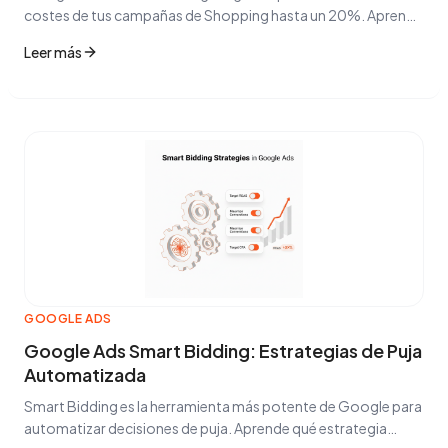
costes de tus campañas de Shopping hasta un 20%. Aprende
cómo funciona el Comparison Shopping Service y cómo
Leer más
implementarlo.
GOOGLE ADS
Google Ads Smart Bidding: Estrategias de Puja
Automatizada
Smart Bidding es la herramienta más potente de Google para
automatizar decisiones de puja. Aprende qué estrategia