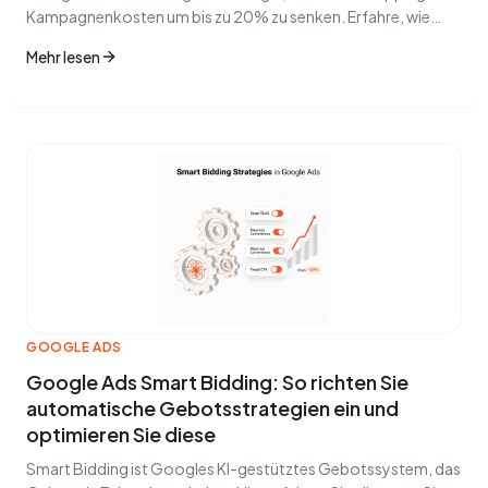
Kampagnenkosten um bis zu 20% zu senken. Erfahre, wie
Comparison Shopping Service funktioniert und wie du ihn
Mehr lesen
nutzt.
GOOGLE ADS
Google Ads Smart Bidding: So richten Sie
automatische Gebotsstrategien ein und
optimieren Sie diese
Smart Bidding ist Googles KI-gestütztes Gebotssystem, das