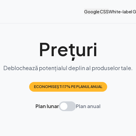
Google CSS
White-label 
Prețuri
Deblochează potențialul deplin al produselor tale.
ECONOMISEȘTI 17% PE PLANUL ANUAL
Plan lunar
Plan anual