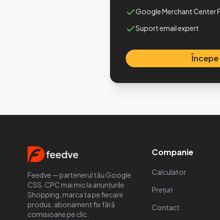
Google Merchant Center 
Suport email expert
Începe
Companie
Calculator
Feedve — partenerul tău Google
CSS. CPC mai mic la anunțurile
Prețuri
Shopping, marca ta pe fiecare
produs, abonament fix fără
Contact
comisioane pe clic.