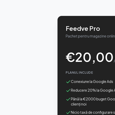
Feedve Pro
Pachet pentru magazine onli
€
20,00
PLANUL INCLUDE
Conexiune la Google Ads
Reducere 20% la Google 
Până la €2000 buget Goog
clienți noi
Nicio taxă de configurare 