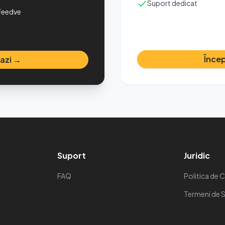
Suport dedicat
Feedve
Încep
 azi →
Suport
Juridic
FAQ
Politica de 
Termeni de S