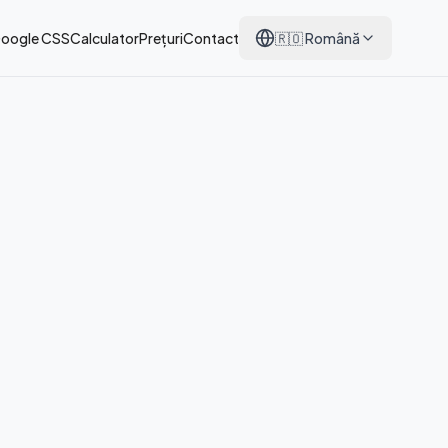
Google CSS
Calculator
Prețuri
Contact
🇷🇴
Română