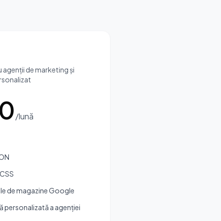
 agenții de marketing și
rsonalizat
00
/lună
RON
i CSS
rile de magazine Google
 personalizată a agenției