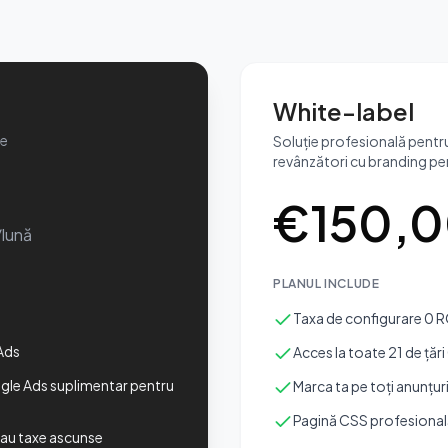
White-label
ne
Soluție profesională pentru
revânzători cu branding pe
€
150,
/lună
PLANUL INCLUDE
Taxa de configurare 0 
Ads
Acces la toate 21 de țăr
le Ads suplimentar pentru
Marca ta pe toți anunțu
Pagină CSS profesională
sau taxe ascunse