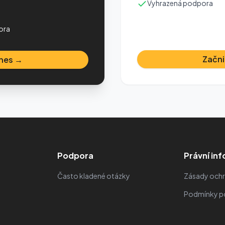
Vyhrazená podpora
ora
Začni
dnes →
Podpora
Právní in
Často kladené otázky
Zásady ochr
Podmínky po