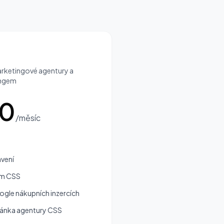
arketingové agentury a
ingem
00
/měsíc
avení
ím CSS
ogle nákupních inzercích
tránka agentury CSS