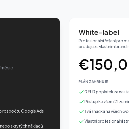
White-label
Profesionální řešení pro m
prodejce s vlastním brand
€
150,
/měsíc
PLÁN ZAHRNUJE
0 EUR poplatek za nast
Přístup ke všem 21 zem
o rozpočtu Google Ads
Tvá značka na všech Go
Vlastní profesionální s
 nebo skrytých nákladů