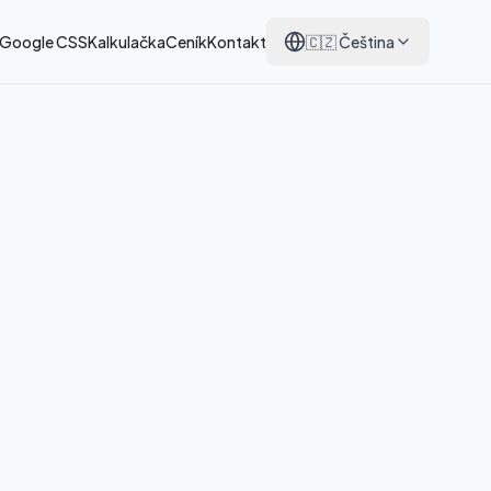
 Google CSS
Kalkulačka
Ceník
Kontakt
🇨🇿
Čeština