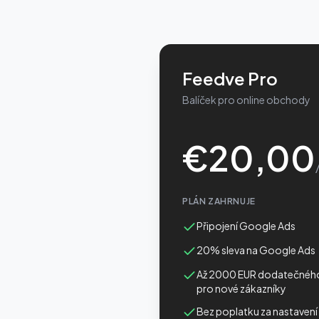
Feedve Pro
Balíček pro online obchody
€
20,00
PLÁN ZAHRNUJE
Připojení Google Ads
20% sleva na Google Ads
Až 2000 EUR dodatečnéh
pro nové zákazníky
Bez poplatku za nastavení