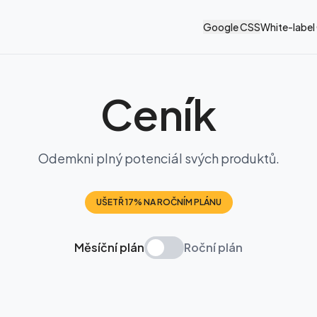
Google CSS
White-label
Ceník
Odemkni plný potenciál svých produktů.
UŠETŘ 17% NA ROČNÍM PLÁNU
Měsíční plán
Roční plán