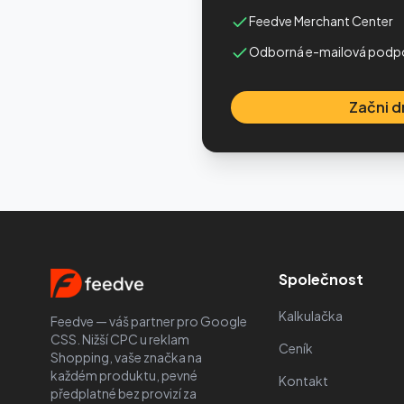
Feedve Merchant Center
Odborná e-mailová podp
Začni 
Společnost
Kalkulačka
Feedve — váš partner pro Google
CSS. Nižší CPC u reklam
Ceník
Shopping, vaše značka na
každém produktu, pevné
Kontakt
předplatné bez provizí za