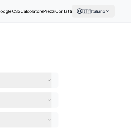
Google CSS
Calcolatore
Prezzi
Contatti
🇮🇹
Italiano