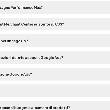
mpagne Performance Max?
nt Merchant Center esistente su CSS?
S per un negozio?
stazioni del mio account Google Ads?
pagne Google Ads?
in base al budget o al numero di prodotti?