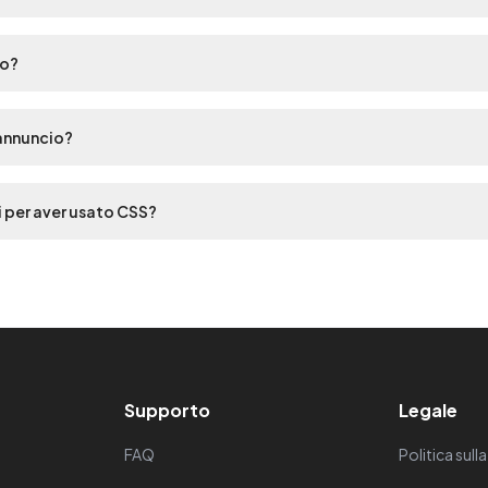
no?
'annuncio?
 per aver usato CSS?
Supporto
Legale
FAQ
Politica sull