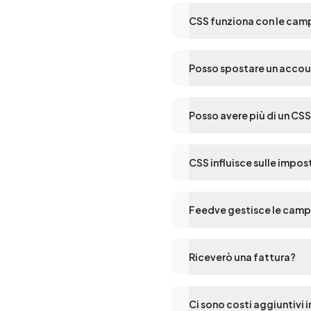
CSS funziona con le ca
Posso spostare un accou
Posso avere più di un CS
CSS influisce sulle impo
Feedve gestisce le cam
Riceverò una fattura?
Ci sono costi aggiuntivi 