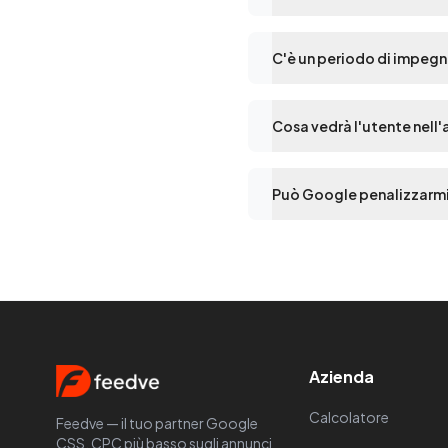
C'è un periodo di impeg
Cosa vedrà l'utente nell
Può Google penalizzarmi
Azienda
Calcolatore
Feedve — il tuo partner Google
CSS. CPC più basso sugli annunci