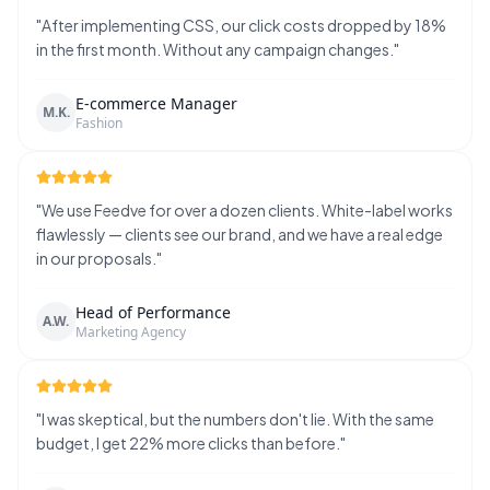
"
After implementing CSS, our click costs dropped by 18%
in the first month. Without any campaign changes.
"
E-commerce Manager
M.K.
Fashion
"
We use Feedve for over a dozen clients. White-label works
flawlessly — clients see our brand, and we have a real edge
in our proposals.
"
Head of Performance
A.W.
Marketing Agency
"
I was skeptical, but the numbers don't lie. With the same
budget, I get 22% more clicks than before.
"